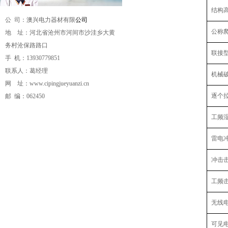
结构高
公 司：澳兴电力器材有限
公司
公称爬
地 址：河北省沧州市河间市沙洼乡大黄
务村沧保路路口
联接
手 机：
13930779851
联系人：葛经理
机械
网 址：
www.cipingjueyuanzi.cn
逐个
邮 编：062450
工频
雷电
冲击
工频
无线电干
可见电